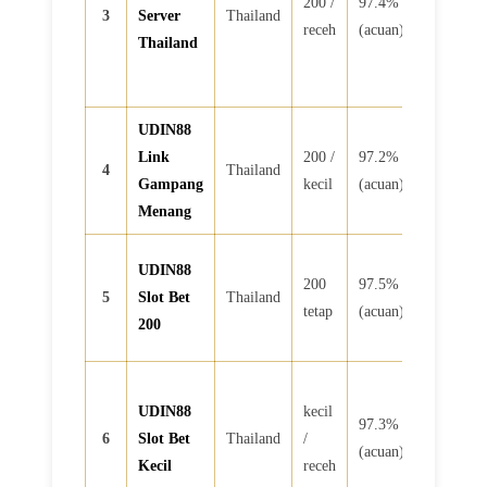
200 /
97.4%
bertema
3
Server
Thailand
receh
(acuan)
Thailand,
Thailand
volatilitas
variatif
UDIN88
Berbasis
Link
200 /
97.2%
RTP acua
4
Thailand
Gampang
kecil
(acuan)
hasil teta
Menang
acak RN
Spin bet
UDIN88
200
97.5%
200, coc
5
Slot Bet
Thailand
tetap
(acuan)
uji ritme
200
modal
Fokus
UDIN88
kecil
taruhan
97.3%
6
Slot Bet
Thailand
/
receh, aj
(acuan)
Kecil
receh
kelola mo