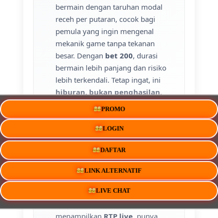
bermain dengan taruhan modal
receh per putaran, cocok bagi
pemula yang ingin mengenal
mekanik game tanpa tekanan
besar. Dengan
bet 200
, durasi
bermain lebih panjang dan risiko
lebih terkendali. Tetap ingat, ini
hiburan, bukan penghasilan
,
dan tidak menjamin maxwin
PROMO
karena hasil selalu dari
RNG acak
.
Batasi modal,
18+
.
LOGIN
DAFTAR
Bagaimana cara memilih link
LINK ALTERNATIF
situs slot Thailand yang aman?
LIVE CHAT
Pilih
link situs slot Thailand
yang
transparan soal provider,
menampilkan
RTP live
, punya