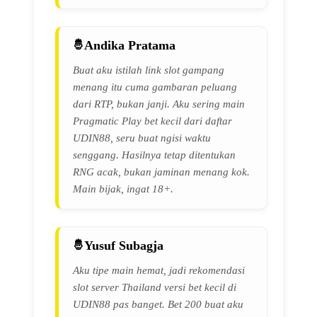
Andika Pratama
Buat aku istilah link slot gampang
menang itu cuma gambaran peluang
dari RTP, bukan janji. Aku sering main
Pragmatic Play bet kecil dari daftar
UDIN88, seru buat ngisi waktu
senggang. Hasilnya tetap ditentukan
RNG acak, bukan jaminan menang kok.
Main bijak, ingat 18+.
Yusuf Subagja
Aku tipe main hemat, jadi rekomendasi
slot server Thailand versi bet kecil di
UDIN88 pas banget. Bet 200 buat aku