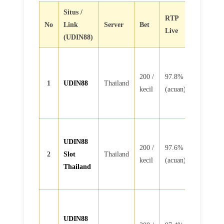
Situs /
RTP
No
Link
Server
Bet
Keunggu
Live
(UDIN88)
Hub kura
utama, R
200 /
97.8%
1
UDIN88
Thailand
acuan
kecil
(acuan)
diperbaru
rutin
Tema ser
UDIN88
Thailand
200 /
97.6%
2
Slot
Thailand
favorit,
kecil
(acuan)
Thailand
modal re
ramah
Kategori
game
UDIN88