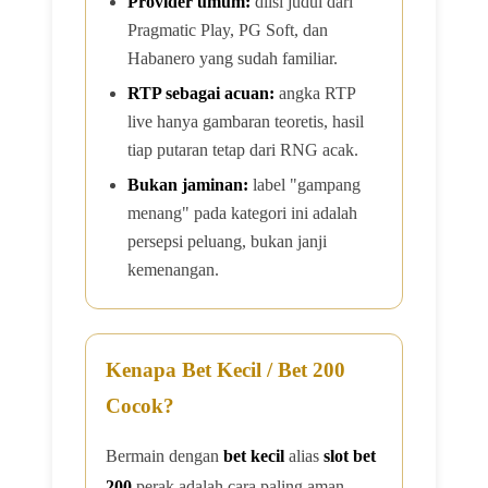
Provider umum:
diisi judul dari
Pragmatic Play, PG Soft, dan
Habanero yang sudah familiar.
RTP sebagai acuan:
angka RTP
live hanya gambaran teoretis, hasil
tiap putaran tetap dari RNG acak.
Bukan jaminan:
label "gampang
menang" pada kategori ini adalah
persepsi peluang, bukan janji
kemenangan.
Kenapa Bet Kecil / Bet 200
Cocok?
Bermain dengan
bet kecil
alias
slot bet
200
perak adalah cara paling aman