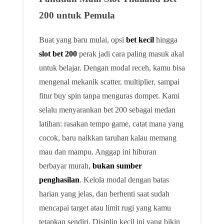
200 untuk Pemula
Buat yang baru mulai, opsi
bet kecil
hingga
slot bet 200
perak jadi cara paling masuk akal
untuk belajar. Dengan modal receh, kamu bisa
mengenal mekanik scatter, multiplier, sampai
fitur buy spin tanpa menguras dompet. Kami
selalu menyarankan bet 200 sebagai medan
latihan: rasakan tempo game, catat mana yang
cocok, baru naikkan taruhan kalau memang
mau dan mampu. Anggap ini hiburan
berbayar murah,
bukan sumber
penghasilan
. Kelola modal dengan batas
harian yang jelas, dan berhenti saat sudah
mencapai target atau limit rugi yang kamu
tetapkan sendiri. Disiplin kecil ini yang bikin