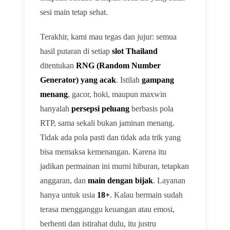
sesi main tetap sehat.
Terakhir, kami mau tegas dan jujur: semua
hasil putaran di setiap
slot Thailand
ditentukan
RNG (Random Number
Generator) yang acak
. Istilah
gampang
menang
, gacor, hoki, maupun maxwin
hanyalah
persepsi peluang
berbasis pola
RTP, sama sekali bukan jaminan menang.
Tidak ada pola pasti dan tidak ada trik yang
bisa memaksa kemenangan. Karena itu
jadikan permainan ini murni hiburan, tetapkan
anggaran, dan
main dengan bijak
. Layanan
hanya untuk usia
18+
. Kalau bermain sudah
terasa mengganggu keuangan atau emosi,
berhenti dan istirahat dulu, itu justru