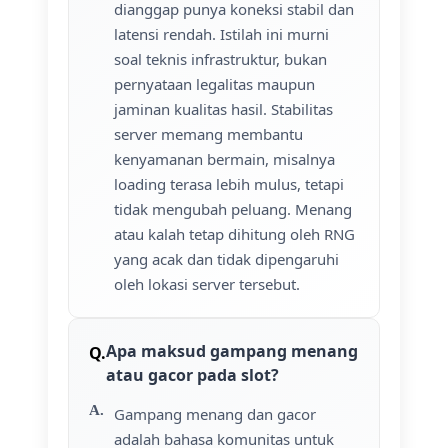
dianggap punya koneksi stabil dan
latensi rendah. Istilah ini murni
soal teknis infrastruktur, bukan
pernyataan legalitas maupun
jaminan kualitas hasil. Stabilitas
server memang membantu
kenyamanan bermain, misalnya
loading terasa lebih mulus, tetapi
tidak mengubah peluang. Menang
atau kalah tetap dihitung oleh RNG
yang acak dan tidak dipengaruhi
oleh lokasi server tersebut.
Apa maksud gampang menang
atau gacor pada slot?
Gampang menang dan gacor
adalah bahasa komunitas untuk