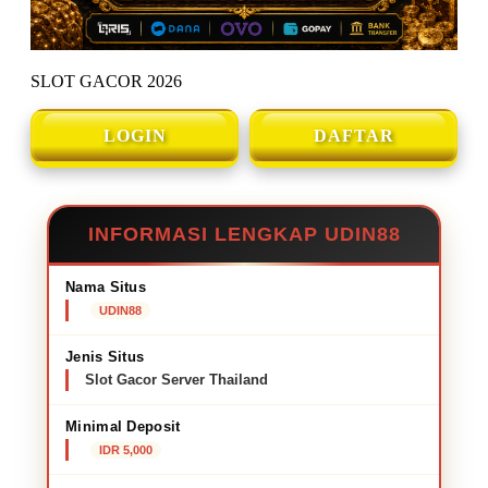
SLOT GACOR 2026
LOGIN
DAFTAR
INFORMASI LENGKAP UDIN88
Nama Situs
UDIN88
Jenis Situs
Slot Gacor Server Thailand
Minimal Deposit
IDR 5,000