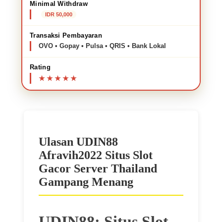
Minimal Withdraw
IDR 50,000
Transaksi Pembayaran
OVO • Gopay • Pulsa • QRIS • Bank Lokal
Rating
Ulasan UDIN88
Afravih2022 Situs Slot
Gacor Server Thailand
Gampang Menang
UDIN88: Situs Slot