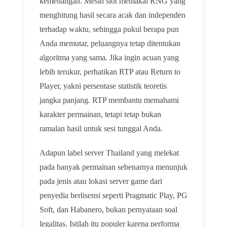
kemenangan. Mesin slot memakai RNG yang
menghitung hasil secara acak dan independen
terhadap waktu, sehingga pukul berapa pun
Anda memutar, peluangnya tetap ditentukan
algoritma yang sama. Jika ingin acuan yang
lebih terukur, perhatikan RTP atau Return to
Player, yakni persentase statistik teoretis
jangka panjang. RTP membantu memahami
karakter permainan, tetapi tetap bukan
ramalan hasil untuk sesi tunggal Anda.
Adapun label server Thailand yang melekat
pada banyak permainan sebenarnya menunjuk
pada jenis atau lokasi server game dari
penyedia berlisensi seperti Pragmatic Play, PG
Soft, dan Habanero, bukan pernyataan soal
legalitas. Istilah itu populer karena performa