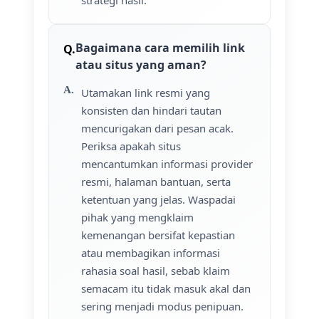
Bagaimana cara memilih link
atau situs yang aman?
Utamakan link resmi yang
konsisten dan hindari tautan
mencurigakan dari pesan acak.
Periksa apakah situs
mencantumkan informasi provider
resmi, halaman bantuan, serta
ketentuan yang jelas. Waspadai
pihak yang mengklaim
kemenangan bersifat kepastian
atau membagikan informasi
rahasia soal hasil, sebab klaim
semacam itu tidak masuk akal dan
sering menjadi modus penipuan.