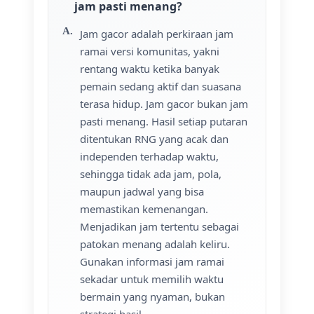
jam pasti menang?
Jam gacor adalah perkiraan jam
ramai versi komunitas, yakni
rentang waktu ketika banyak
pemain sedang aktif dan suasana
terasa hidup. Jam gacor bukan jam
pasti menang. Hasil setiap putaran
ditentukan RNG yang acak dan
independen terhadap waktu,
sehingga tidak ada jam, pola,
maupun jadwal yang bisa
memastikan kemenangan.
Menjadikan jam tertentu sebagai
patokan menang adalah keliru.
Gunakan informasi jam ramai
sekadar untuk memilih waktu
bermain yang nyaman, bukan
strategi hasil.