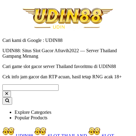
Cari kami di Google : UDIN88
UDIN88: Situs Slot Gacor Afravih2022 — Server Thailand
Gampang Menang
Cari game slot gacor server Thailand favoritmu di UDIN88
Cek info jam gacor dan RTP acuan, hasil tetap RNG acak 18+
Explore Categories
Popular Products
UDIN88
SLOT THAILAND
SLOT