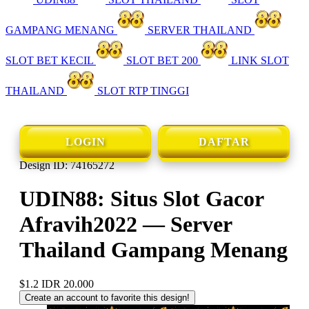
GAMPANG MENANG
SERVER THAILAND
SLOT BET KECIL
SLOT BET 200
LINK SLOT
THAILAND
SLOT RTP TINGGI
LOGIN
DAFTAR
Design ID: 74165272
UDIN88: Situs Slot Gacor
Afravih2022 — Server
Thailand Gampang Menang
$1.2
IDR 20.000
Create an account to favorite this design!