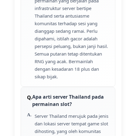
permainan yang berjalan pada
infrastruktur server bertipe
Thailand serta antusiasme
komunitas terhadap sesi yang
dianggap sedang ramai. Perlu
dipahami, istilah gacor adalah
persepsi peluang, bukan janji hasil.
Semua putaran tetap ditentukan
RNG yang acak. Bermainlah
dengan kesadaran 18 plus dan
sikap bijak.
Apa arti server Thailand pada
permainan slot?
Server Thailand merujuk pada jenis
dan lokasi server tempat game slot
dihosting, yang oleh komunitas