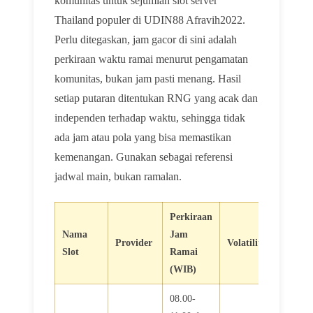
komunitas untuk sejumlah slot server
Thailand populer di UDIN88 Afravih2022.
Perlu ditegaskan, jam gacor di sini adalah
perkiraan waktu ramai menurut pengamatan
komunitas, bukan jam pasti menang. Hasil
setiap putaran ditentukan RNG yang acak dan
independen terhadap waktu, sehingga tidak
ada jam atau pola yang bisa memastikan
kemenangan. Gunakan sebagai referensi
jadwal main, bukan ramalan.
Perkiraan
Nama
Jam
Provider
Volatilitas
Slot
Ramai
(WIB)
08.00-