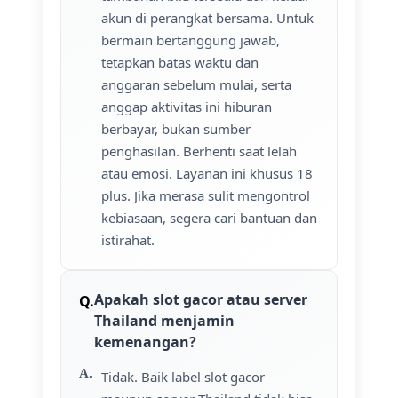
akun di perangkat bersama. Untuk
bermain bertanggung jawab,
tetapkan batas waktu dan
anggaran sebelum mulai, serta
anggap aktivitas ini hiburan
berbayar, bukan sumber
penghasilan. Berhenti saat lelah
atau emosi. Layanan ini khusus 18
plus. Jika merasa sulit mengontrol
kebiasaan, segera cari bantuan dan
istirahat.
Apakah slot gacor atau server
Thailand menjamin
kemenangan?
Tidak. Baik label slot gacor